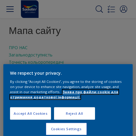
Мапа сайту
ПРО НАС
Загальнодоступність
Точність кольоропередачі
Зв\'яжіться з нами
We respect your privacy.
Політика використання Cookie-файлів
By clicking “Accept All Cookies”, you agree to the storing of cookies
Let's Colour
on your device to enhance site navigation, analyze site usage, and
Правові положення
assist in our marketing efforts.
Заява про файли cookie для
отримання додаткової інформації.
Політика конфіденційності
Пробники кольорів Sadolin
Let's Colour Проект «Об'єднуючі стіни» в Роттердамі
Accept All Cookies
Reject All
Ambiance
Колір року Sadolin 2019
Cookies Settings
Знайти магазин