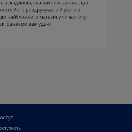
ть з людиною, яка виконає для вас цю
жете його роздрукувати й узяти з
 до найближчого магазину як частину
к. Бажаємо вам удачі!
оступ
оступнiсть