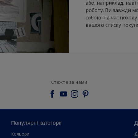
або, наприклад, наві
роботу. Ви завжди мо
собою під час походу
вашого списку покупо
Стежте за нами
Популярнi категорії
Д
Кольори
Д