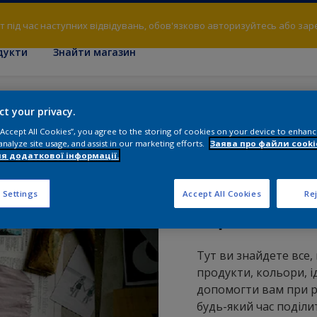
т під час наступних відвідувань, обов'язково авторизуйтесь або зар
дукти
Знайти магазин
их нотаток
ct your privacy.
 “Accept All Cookies”, you agree to the storing of cookies on your device to enhanc
analyze site usage, and assist in our marketing efforts.
Заява про файли cooki
я додаткової інформації.
 Settings
Accept All Cookies
Rej
Про аль
Тут ви знайдете все,
продукти, кольори, ід
допомогти вам при ре
будь-який час поділит