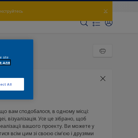
еєструйтесь
e site
e для
ect All
бом
 що вам сподобалося, в одному місці:
еї, візуалізація. Усе це зібрано, щоб
алізації вашого проекту. Ви можете у
ися всім цим зі своєю сім'єю і друзями