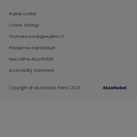
Колiр року Sadolin
Файли cookie
Cookie settings
Полiтика конфiденцiйностi
Юридична iнформацiя
Iншi сайти AkzoNobel
Accessibility statement
Copyright @ AkzoNobel Paints 2025