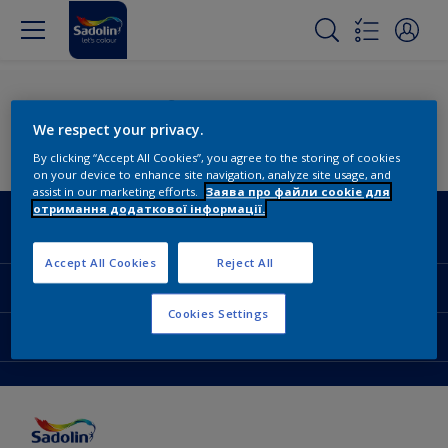
Стежте за нами
We respect your privacy.
By clicking “Accept All Cookies”, you agree to the storing of cookies
on your device to enhance site navigation, analyze site usage, and
assist in our marketing efforts.
Заява про файли cookie для
отримання додаткової інформації.
Sadolin
Accept All Cookies
Reject All
Про компанiю
Популярнi категорії
Контактна iнформацiя
Cookies Settings
Кольори
Доступ
Мапа сайту
Продукцiя
Знайти магазин
Доступнiсть
Натхнення
Точнiсть передачi кольору
Поради декоратора