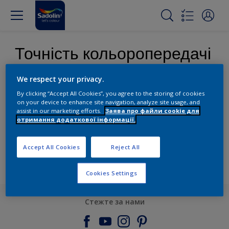
Точність кольоропередачі
We respect your privacy.
Ми зробили все можливе, аби кольори наших продуктів
на екрані Вашого компьютера або мобільного
By clicking “Accept All Cookies”, you agree to the storing of cookies
пристрою відповідали дійсності. Проте кольори на
on your device to enhance site navigation, analyze site usage, and
assist in our marketing efforts.
Заява про файли cookie для
екрані можуть змінюватися залежно від налаштувань
отримання додаткової інформації.
колірного профілю і роздільної здатності Вашого
монітора. Тому, вибираючи товар, не можна
покладатися виключно на ті кольори, які Ви бачите на
Accept All Cookies
Reject All
нашому сайті.
Cookies Settings
Стежте за нами