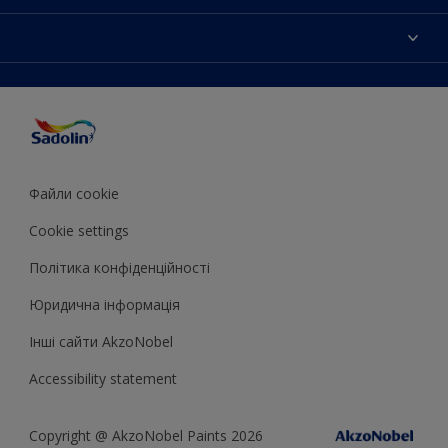
Контактна iнформацiя
Кольори
Мапа сайту
Продукцiя
Знайти магазин
Доступнiсть
Натхнення
Точнiсть передачi кольору
Поради декоратора
Колiр року Sadolin
Файли cookie
Cookie settings
Полiтика конфiденцiйностi
Юридична iнформацiя
Iншi сайти AkzoNobel
Accessibility statement
Copyright @ AkzoNobel Paints 2026