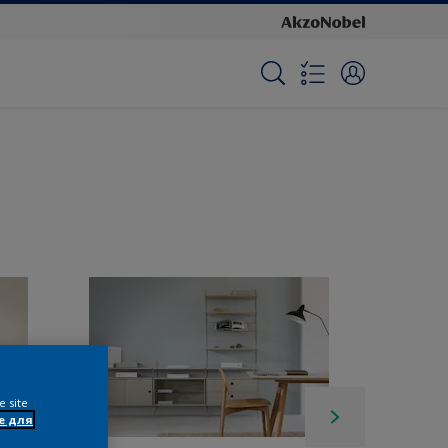
e site
e для