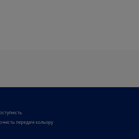
оступнiсть
очнiсть передачi кольору