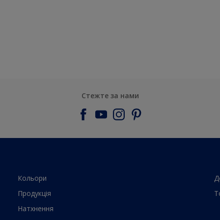
Стежте за нами
Кольори
Д
Продукцiя
Т
Натхнення