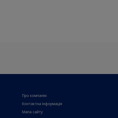
Про компанiю
Контактна iнформацiя
Мапа сайту