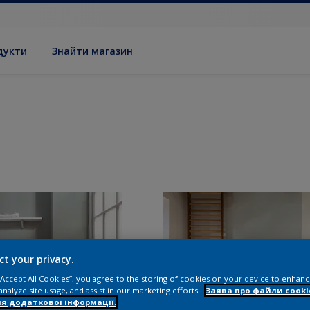
дукти
Знайти магазин
ct your privacy.
 “Accept All Cookies”, you agree to the storing of cookies on your device to enhanc
analyze site usage, and assist in our marketing efforts.
Заява про файли cooki
я додаткової інформації.