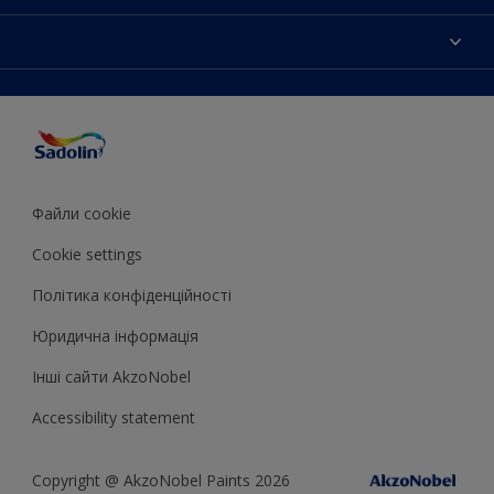
Контактна iнформацiя
Кольори
Мапа сайту
Продукцiя
Знайти магазин
Доступнiсть
Натхнення
Точнiсть передачi кольору
Поради декоратора
Колiр року Sadolin
Файли cookie
Cookie settings
Полiтика конфiденцiйностi
Юридична iнформацiя
Iншi сайти AkzoNobel
Accessibility statement
Copyright @ AkzoNobel Paints 2026