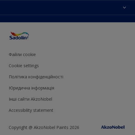
Кольори
Мапа сайту
Продукцiя
Знайти магазин
Доступнiсть
Натхнення
Точнiсть передачi кольору
Поради декоратора
Колiр року Sadolin
Файли cookie
Cookie settings
Полiтика конфiденцiйностi
Юридична iнформацiя
Iншi сайти AkzoNobel
Accessibility statement
Copyright @ AkzoNobel Paints 2026