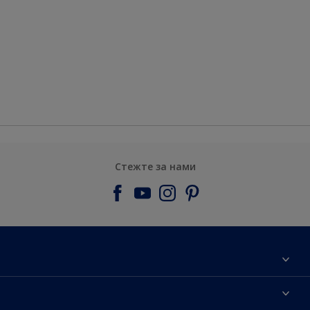
Стежте за нами
Про компанiю
Контактна iнформацiя