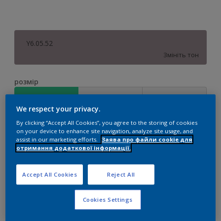
Y6.05.52
Змініть тон
розмір
1 л
5 л
10 л
We respect your privacy.
By clicking “Accept All Cookies”, you agree to the storing of cookies
Сума
Калькулятор кольорів
on your device to enhance site navigation, analyze site usage, and
assist in our marketing efforts.
Заява про файли cookie для
Обчислити
отримання додаткової інформації.
Accept All Cookies
Reject All
Додати до списку покупок
Cookies Settings
Додати до робочої області
Знайдіть дилера