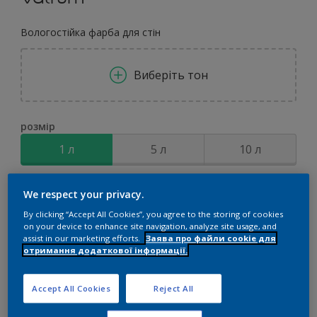
Вологостійка фарба для стін
Виберіть тон
розмір
1 л
5 л
10 л
Сума
Калькулятор кольорів
We respect your privacy.
By clicking “Accept All Cookies”, you agree to the storing of cookies
Обчислити
on your device to enhance site navigation, analyze site usage, and
assist in our marketing efforts.
Заява про файли cookie для
отримання додаткової інформації.
Додати до списку покупок
Accept All Cookies
Reject All