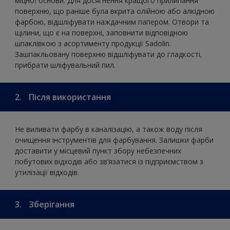
міцної основи. Для досягнення кращого прилипання
поверхню, що раніше була вкрита олійною або алкідною
фарбою, відшліфувати наждачним папером. Отвори та
щілини, що є на поверхні, заповнити відповідною
шпаклівкою з асортименту продукції Sadolin.
Зашпакльовану поверхню відшліфувати до гладкості,
прибрати шліфувальний пил.
2.
Після використання
Не виливати фарбу в каналізацію, а також воду після
очищення інструментів для фарбування. Залишки фарби
доставити у місцевий пункт збору небезпечних
побутових відходів або зв’язатися із підприємством з
утилізації відходів.
3.
Зберігання