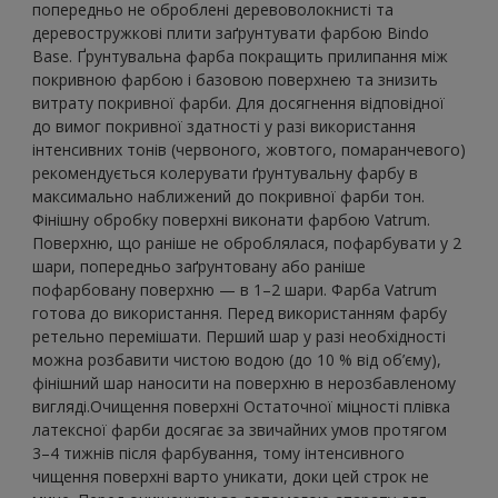
попередньо не оброблені деревоволокнисті та
деревостружкові плити заґрунтувати фарбою Bindo
Base. Ґрунтувальна фарба покращить прилипання між
покривною фарбою і базовою поверхнею та знизить
витрату покривної фарби. Для досягнення відповідної
до вимог покривної здатності у разі використання
інтенсивних тонів (червоного, жовтого, помаранчевого)
рекомендується колерувати ґрунтувальну фарбу в
максимально наближений до покривної фарби тон.
Фінішну обробку поверхні виконати фарбою Vatrum.
Поверхню, що раніше не оброблялася, пофарбувати у 2
шари, попередньо заґрунтовану або раніше
пофарбовану поверхню — в 1–2 шари. Фарба Vatrum
готова до використання. Перед використанням фарбу
ретельно перемішати. Перший шар у разі необхідності
можна розбавити чистою водою (до 10 % від об’єму),
фінішний шар наносити на поверхню в нерозбавленому
вигляді.Очищення поверхні Остаточної міцності плівка
латексної фарби досягає за звичайних умов протягом
3–4 тижнів після фарбування, тому інтенсивного
чищення поверхні варто уникати, доки цей строк не