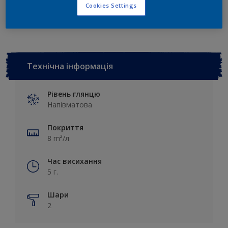
Додати до робочої області
Знайдіть дилера
Cookies Settings
Технічна інформація
Рівень глянцю
Напівматова
Покриття
8 m²/л
Час висихання
5 г.
Шари
2