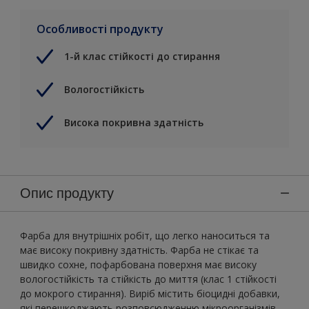
Особливості продукту
1-й клас стійкості до стирання
Вологостійкість
Висока покривна здатність
Опис продукту
Фарба для внутрішніх робіт, що легко наноситься та
має високу покривну здатність. Фарба не стікає та
швидко сохне, пофарбована поверхня має високу
вологостійкість та стійкість до миття (клас 1 стійкості
до мокрого стирання). Виріб містить біоцидні добавки,
які перешкоджають розповсюдженню мікроорганізмів