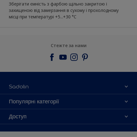
Зберігати ємність з фарбою щільно закритою і
захищеною від замерзання в сухому і прохолодному
місці при температурі +5...+30 °C
Стежте за нами
Sadolin
Про компанiю
Популярнi категорії
Контактна iнформацiя
Кольори
Доступ
Мапа сайту
Продукцiя
Знайти магазин
Доступнiсть
Натхнення