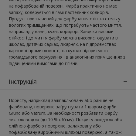
на пофарбованій поверхні. Фарба практично не має
запаху, колерується в гамі пастельних кольорів.
Продукт призначений для фарбування стін та стель у
вологих приміщеннях, що потребують частого миття,
наприклад у ванні, кухні, коридорі. Завдяки високій
стійкості до миття фарбу можна використовувати в
школах, дитячих садках, лікарнях, на підприємствах
харчової промисловості, на кухнях підприємств
громадського харчування і в аналогічних приміщеннях з
підвищеними вимогами до гігієни.
Інструкція
Пористу, наприклад зашпакльовану або раніше не
фарбовану, поверхню заґрунтувати 1 шаром фарби
Grund або Vatrum. За необхідності розбавити фарбу
чистою водою (до 10 % об’єму). Покриту алкідною або
олійною фарбою поверхню, залаковану або
пофарбовану виробничим шляхом поверхню, а також