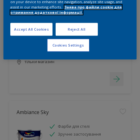
on your device to enhance site navigation, analyze site usage, and
assist in our marketing efforts.
Заява про файли cookie для
отримання додаткової інформації.
Ambiance Royal
Зручне застосування
Accept All Cookies
Reject All
Висока стійкість до стирання
Миється
Cookies Settings
тільки магазин
Ambiance Sky
Фарби для стелі
Зручне застосування