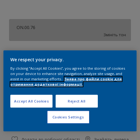
ON.00.76
Змініть тон
розмір
We respect your privacy.
0,7 л
2,75 л
4,7 л
By clicking “Accept All Cookies”, you agree to the storing of cookies
on your device to enhance site navigation, analyze site usage, and
assist in our marketing efforts.
Заява про файли cookie для
Сума
Калькулятор кольорів
отримання додаткової інформації.
Обчислити
Accept All Cookies
Reject All
Додати до списку покупок
Cookies Settings
Додати до робочої області
Знайдіть дилера