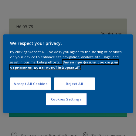
H6.05.78
Змініть тон
We respect your privacy.
розмір
By clicking “Accept All Cookies”, you agree to the storing of cookies
on your device to enhance site navigation, analyze site usage, and
1 л
2,5 л
10 л
assist in our marketing efforts.
Заява про файли cookie для
отримання додаткової інформації.
Сума
Калькулятор кольорів
Accept All Cookies
Reject All
Обчислити
Cookies Settings
Додати до списку покупок
Додати до робочої області
Знайдіть дилера