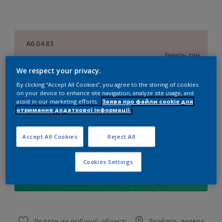
A6.04.83
Змініть тон
We respect your privacy.
розмір
By clicking “Accept All Cookies”, you agree to the storing of cookies
on your device to enhance site navigation, analyze site usage, and
1 л
2,5 л
10 л
assist in our marketing efforts.
Заява про файли cookie для
отримання додаткової інформації.
Сума
Калькулятор кольорів
Accept All Cookies
Reject All
Обчислити
Cookies Settings
Додати до списку покупок
Додати до робочої області
Знайдіть дилера