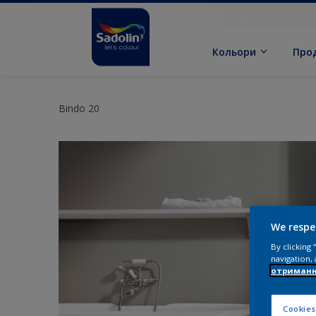
Кольори
Про
Bindo 20
We respe
By clicking
navigation, 
отриманн
Cookies