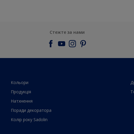
Стежте за нами
Кольори
Д
Продукцiя
Т
Натхнення
Поради декоратора
Колiр року Sadolin