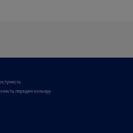
оступнiсть
очнiсть передачi кольору