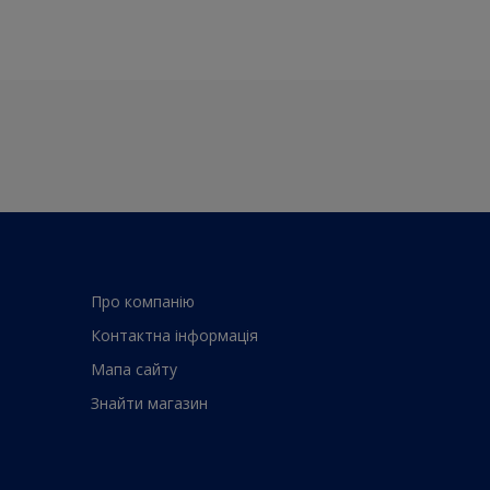
Про компанiю
Контактна iнформацiя
Мапа сайту
Знайти магазин