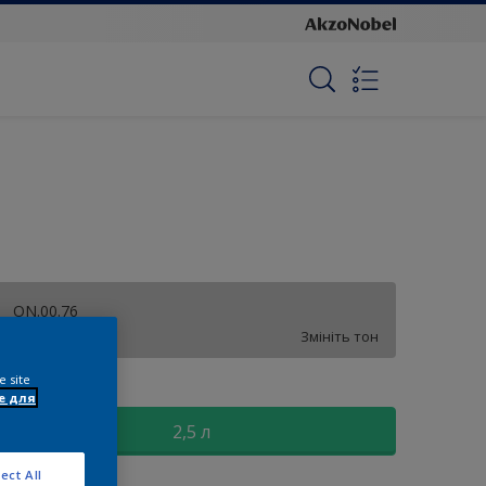
ON.00.76
Змініть тон
e site
озмір
e для
2,5 л
ect All