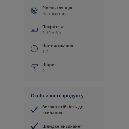
Рівень глянцю
Напівматова
Покриття
8-10 m²/л
Час висихання
1-2 г.
Шари
2
Особливості продукту
Висока стійкість до
стирання
Швидке висихання