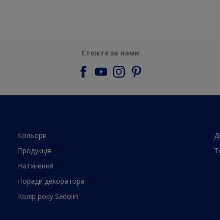
Стежте за нами
Кольори
Д
Продукцiя
Т
Натхнення
Поради декоратора
Колiр року Sadolin