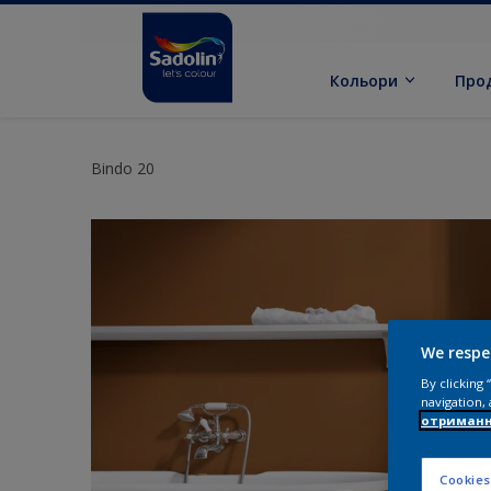
Кольори
Про
Bindo 20
We respe
By clicking
navigation, 
отриманн
Cookies