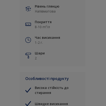
Рівень глянцю
Напівматова
Покриття
8-10 m²/л
Час висихання
1-2 г.
Шари
2
Особливості продукту
Висока стійкість до
стирання
Швидке висихання