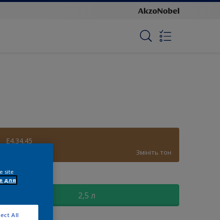
E4.34.45
Змініть тон
e site
озмір
e для
2,5 л
ect All