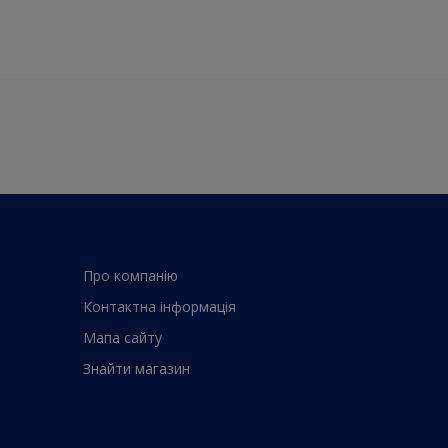
Про компанiю
Контактна iнформацiя
Мапа сайту
Знайти магазин