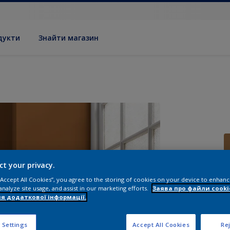
дукти
Знайти магазин
ct your privacy.
 “Accept All Cookies”, you agree to the storing of cookies on your device to enhanc
р
analyze site usage, and assist in our marketing efforts.
Заява про файли cooki
я додаткової інформації.
 Settings
Accept All Cookies
Rej