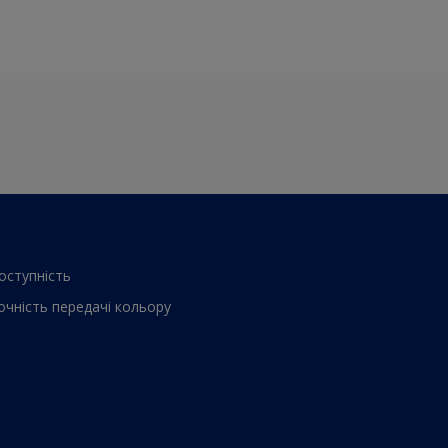
оступнiсть
очнiсть передачi кольору