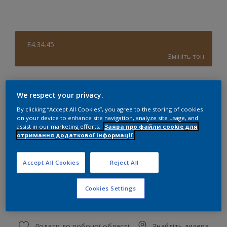
E4.34.45
Змініть тон
розмір
We respect your privacy.
2,5 л
By clicking “Accept All Cookies”, you agree to the storing of cookies
on your device to enhance site navigation, analyze site usage, and
assist in our marketing efforts.
Заява про файли cookie для
Сума
Калькулятор кольорів
отримання додаткової інформації.
Обчислити
Accept All Cookies
Reject All
Додати до списку покупок
Cookies Settings
Додати до робочої області
Знайдіть дилера