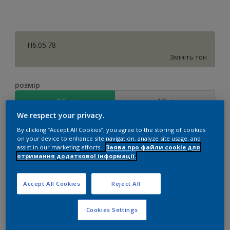
H6.05.78
Змініть тон
розмір
2,5 л
10 л
We respect your privacy.
By clicking “Accept All Cookies”, you agree to the storing of cookies
Сума
Калькулятор кольорів
on your device to enhance site navigation, analyze site usage, and
assist in our marketing efforts.
Заява про файли cookie для
Обчислити
отримання додаткової інформації.
Accept All Cookies
Reject All
Додати до списку покупок
Cookies Settings
Додати до робочої області
Знайдіть дилера