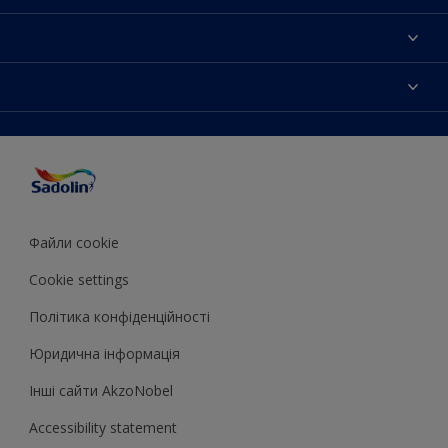
Про компанiю
Контактна iнформацiя
Кольори
Мапа сайту
Продукцiя
Знайти магазин
Доступнiсть
Натхнення
Точнiсть передачi кольору
Поради декоратора
Колiр року Sadolin
Файли cookie
Cookie settings
Полiтика конфiденцiйностi
Юридична iнформацiя
Iншi сайти AkzoNobel
Accessibility statement