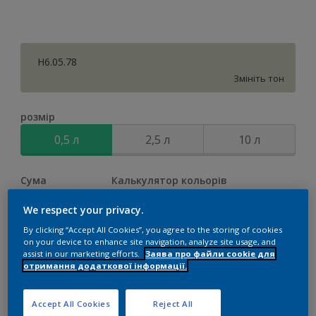
H6.05.78
Змініть тон
розмір
0,5 л
2,5 л
10 л
Сума
Калькулятор кольорів
Обчислити
We respect your privacy.
By clicking “Accept All Cookies”, you agree to the storing of cookies
on your device to enhance site navigation, analyze site usage, and
assist in our marketing efforts.
Заява про файли cookie для
Додати до списку покупок
отримання додаткової інформації.
Accept All Cookies
Reject All
Додати до робочої області
Знайдіть дилера