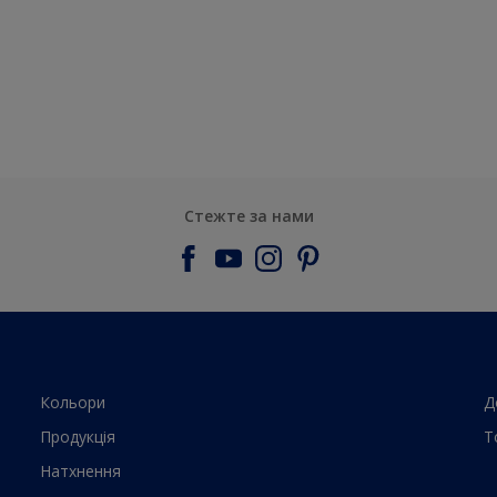
Стежте за нами
Кольори
Д
Продукцiя
Т
Натхнення