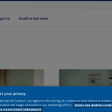
дукти
Знайти магазин
ct your privacy.
 “Accept All Cookies”, you agree to the storing of cookies on your device to enhanc
analyze site usage, and assist in our marketing efforts.
Заява про файли cooki
я додаткової інформації.