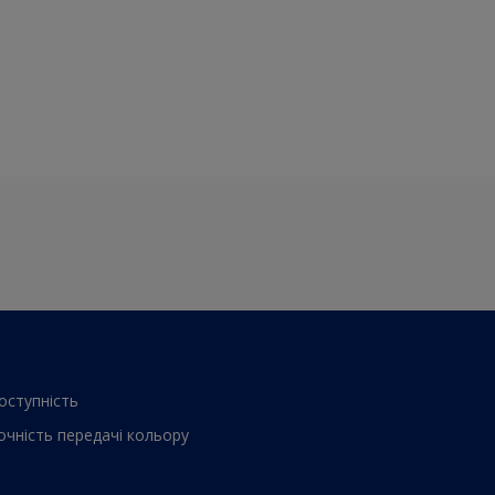
оступнiсть
очнiсть передачi кольору