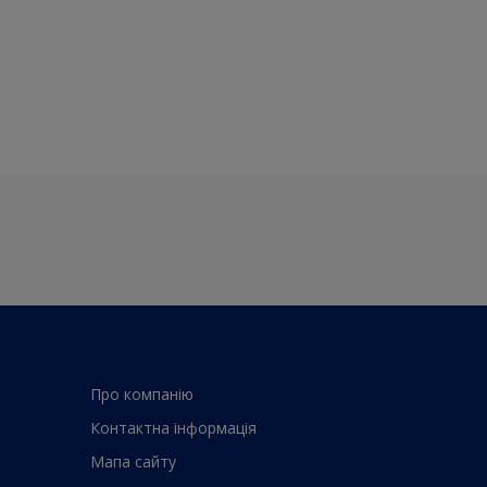
Про компанiю
Контактна iнформацiя
Мапа сайту