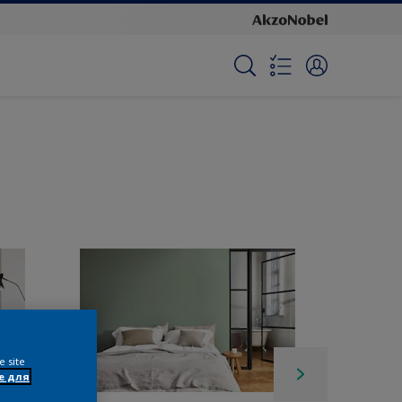
e site
e для