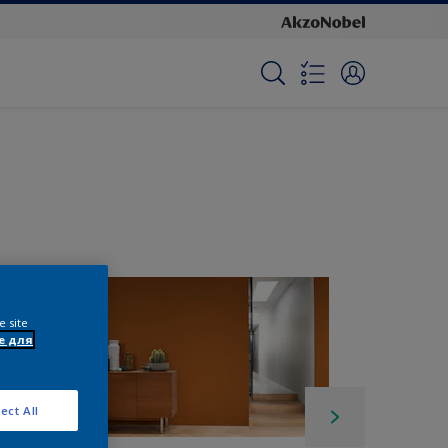
e site
e для
ect All