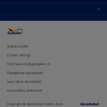
Контактна iнформацiя
Кольори
Мапа сайту
Продукцiя
Знайти магазин
Доступнiсть
Натхнення
Точнiсть передачi кольору
Поради декоратора
Колiр року Sadolin
Файли cookie
Cookie settings
Полiтика конфiденцiйностi
Юридична iнформацiя
Iншi сайти AkzoNobel
Accessibility statement
Copyright @ AkzoNobel Paints 2026