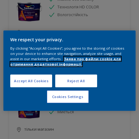
Технологія HD COLOR
Вологостійкість
тільки магазин
We respect your privacy.
By clicking “Accept All Cookies”, you agree to the storing of cookies
on your device to enhance site navigation, analyze site usage, and
assist in our marketing efforts.
Заява про файли cookie для
отримання додаткової інформації.
Accept All Cookies
Reject All
Ambiance Royal
Зручне застосування
Cookies Settings
Висока стійкість до стирання
Миється
тільки магазин