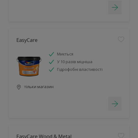
EasyCare
Миється
У 10 разів міцніша
Гідрофобні властивості
тільки магазин
EasyCare Wood & Metal