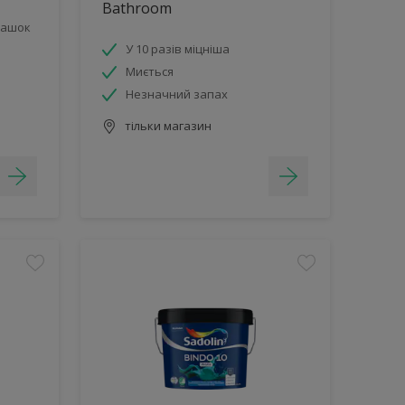
Bathroom
грашок
У 10 разів міцніша
Миється
Незначний запах
тільки магазин