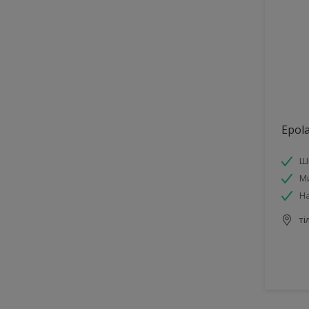
Epol
Ш
М
На
ті