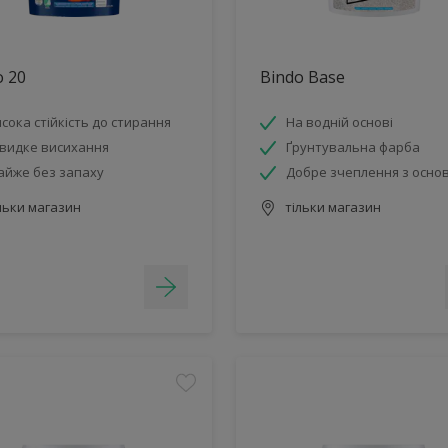
o 20
Bindo Base
сока стійкість до стирання
На водній основі
видке висихання
Ґрунтувальна фарба
айже без запаху
Добре зчеплення з осно
льки магазин
тільки магазин