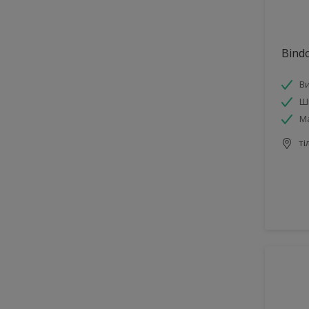
Bind
Ви
Ш
М
ті