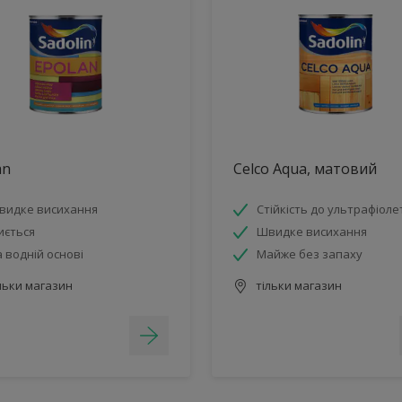
an
Celco Aqua, матовий
видке висихання
Стійкість до ультрафіоле
иється
Швидке висихання
 водній основі
Майже без запаху
льки магазин
тільки магазин