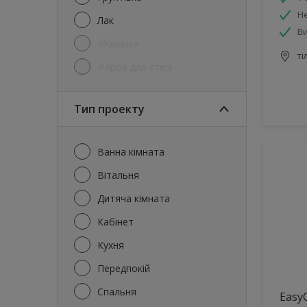
Н
Лак
Ви
Морилка
ті
Фарба для стелі
Тип проекту
Ванна кімната
Вітальня
Дитяча кімната
Кабінет
Кухня
Передпокій
Спальня
Easy