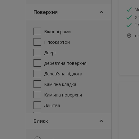
М
Поверхня
У 
Гі
Віконні рами
ті
Гіпсокартон
Двері
Дерев'яна поверхня
Дерев'яна підлога
Кам'яна кладка
Кам'яна поверхня
Лиштва
Меблі
блиск
Метал
Плитка