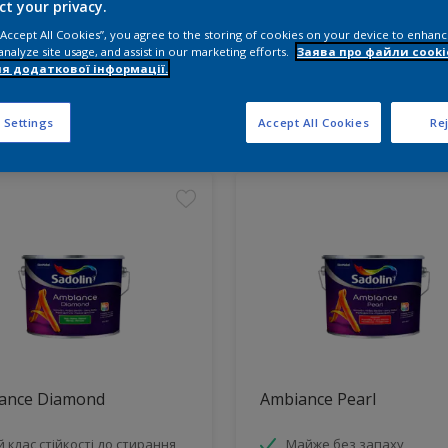
ct your privacy.
 “Accept All Cookies”, you agree to the storing of cookies on your device to enhanc
діть продукти для свого прое
analyze site usage, and assist in our marketing efforts.
Заява про файли cooki
я додаткової інформації.
ктів знайдено
 Settings
Accept All Cookies
Rej
ance Diamond
Ambiance Pearl
й клас стійкості до стирання
Майже без запаху