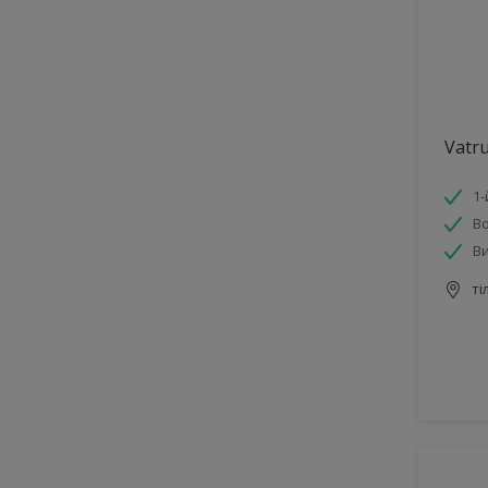
Vatr
1-
Во
Ви
ті