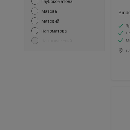
Глубокоматова
Плінтуси
Матова
Bind
Підлоги
Матовий
З
Радіатори
Напівматова
Не
Стелі
М
Напівглянсевий
Стіни
ті