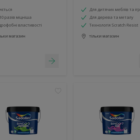
иється
Для дитячих меблів та і
10 разів міцніша
Для дерева та металу
дрофобні властивості
Технологія Scratch Resist
льки магазин
тільки магазин