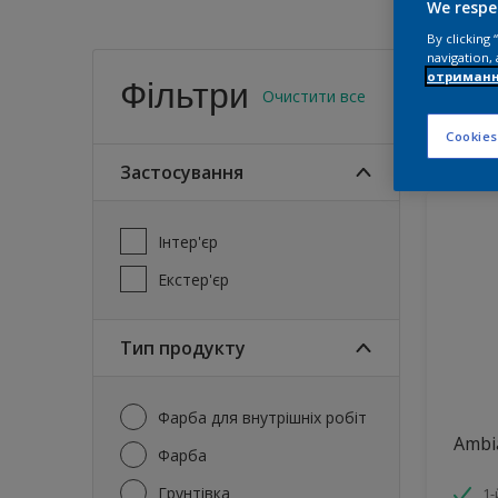
We respe
By clicking
Знай
navigation, 
отриманн
Фільтри
Очистити все
18
проду
Cookies
Застосування
Iнтер'єр
Eкстер'єр
Тип продукту
фарба для внутрішніх робіт
Ambi
Фарба
Грунтівка
1-