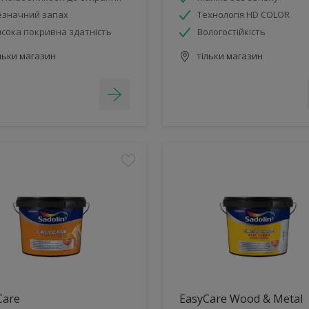
езначний запах
Технологія HD COLOR
сока покривна здатність
Вологостійкість
льки магазин
тільки магазин
Care
EasyCare Wood & Metal